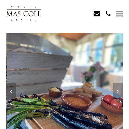
envelope
phone