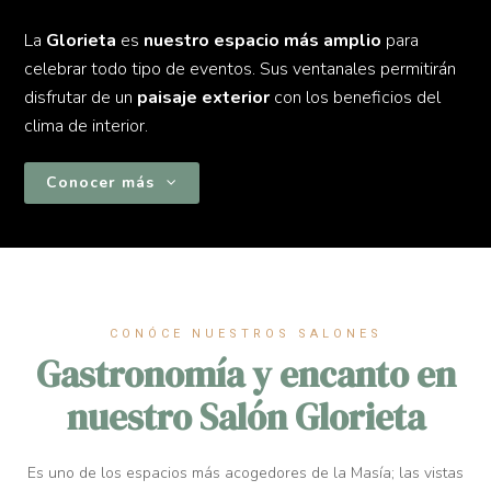
La
Glorieta
es
nuestro espacio más amplio
para
celebrar todo tipo de eventos. Sus ventanales permitirán
disfrutar de un
paisaje exterior
con los beneficios del
clima de interior.
Conocer más
CONÓCE NUESTROS SALONES
Gastronomía y encanto en
nuestro Salón Glorieta
Es uno de los espacios más acogedores de la Masía; las vistas