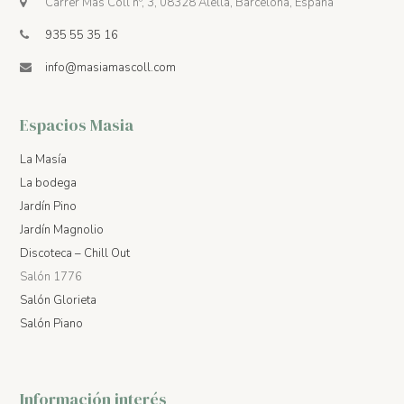
Carrer Mas Coll nº, 3, 08328 Alella, Barcelona, España
935 55 35 16
info@masiamascoll.com
Espacios Masia
La Masía
La bodega
Jardín Pino
Jardín Magnolio
Discoteca – Chill Out
Salón 1776
Salón Glorieta
Salón Piano
Información interés